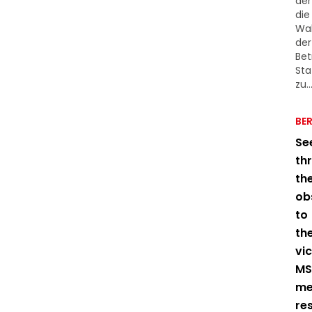
der
die
Wa
der
Bet
Sta
zu..
BE
Se
th
th
ob
to
th
vic
MS
me
res