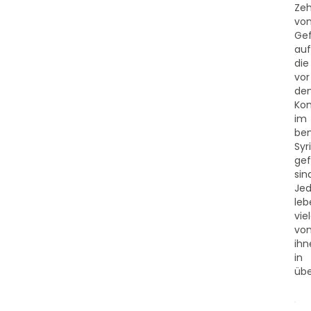
Ze
vo
Gef
au
die
vor
de
Kon
im
be
Syr
gef
sin
Je
leb
vie
vo
ihn
in
übe