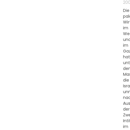
20
Die
pal
Wir
im
Wes
un
im
Gaz
hat
unt
de
Ma
die
Isra
unm
na
Au
der
Zwe
Int
im