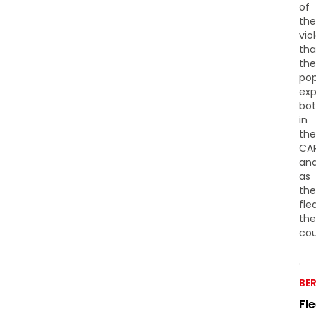
of
the
vio
tha
the
pop
exp
bo
in
the
CA
an
as
the
fle
the
cou
BE
Fl