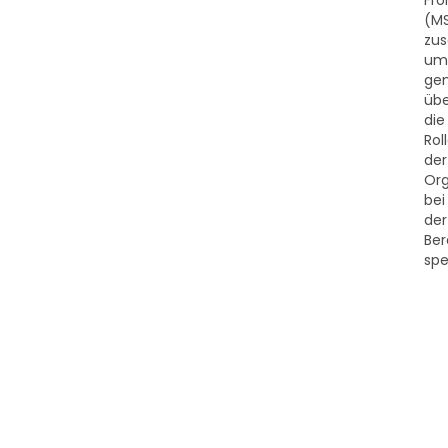
Fro
(M
zu
um
ge
übe
die
Rol
der
Org
bei
der
Ber
spez