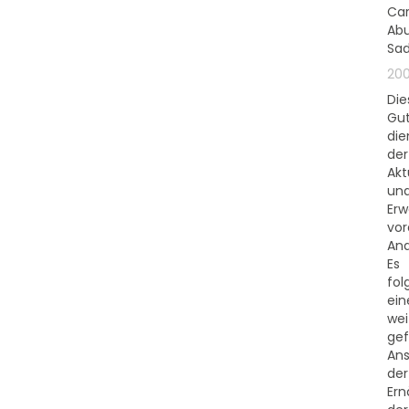
Car
Ab
Sa
20
Die
Gu
die
der
Akt
un
Erw
vo
Ana
Es
fol
ei
wei
gef
Ans
der
Ern