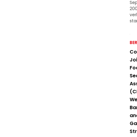
Se
20
ver
star
BE
Co
Jo
Fo
Se
As
(C
We
Ba
an
Ga
Str