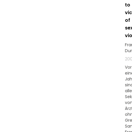
to
vi
of
se
vi
Fra
Du
20
Vor
ei
Jah
sin
alle
Sek
vo
Ärz
oh
Gr
Sa