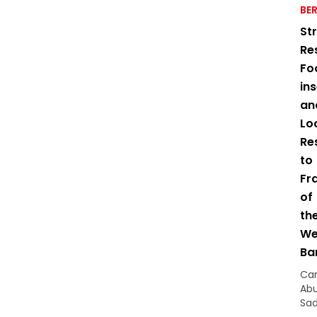
BE
St
Res
Fo
in
an
Lo
Re
to
Fr
of
th
We
Ba
Car
Ab
Sa