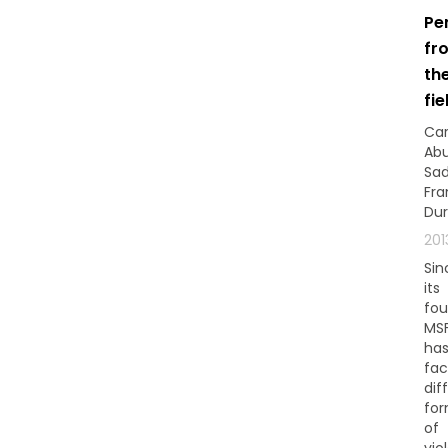
Pe
fr
th
fie
Car
Ab
Sad
Fra
Du
201
Sin
its
fou
MS
ha
fa
dif
fo
of