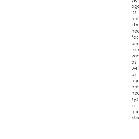
vio
aga
its
pat
sta
hea
faci
an
me
veh
as
wel
as
aga
nat
hea
sy
in
gen
Med