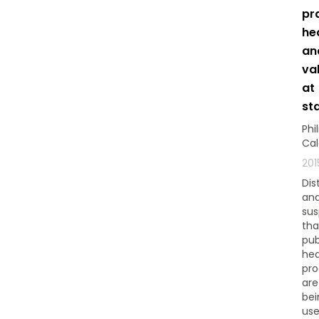
pr
he
an
va
at
st
Phi
Cal
201
Dis
an
sus
tha
pub
hea
pr
are
bei
us