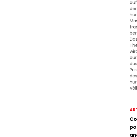
auf
de
hu
Ma
tra
ber
Da
Th
wir
du
da
Pri
de
hu
Völ
ART
Co
pol
an