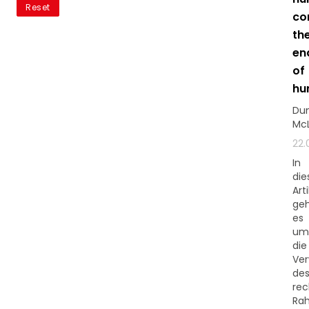
Reset
co
th
en
of
hu
Du
Mc
22.
In
di
Arti
ge
es
um
die
Ve
de
rec
Ra