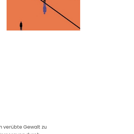
ouvez à tout
ls.
dan verübte Gewalt zu