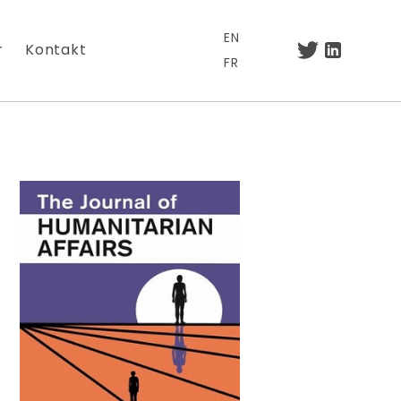
EN
r
Kontakt
FR
.
otre lettre