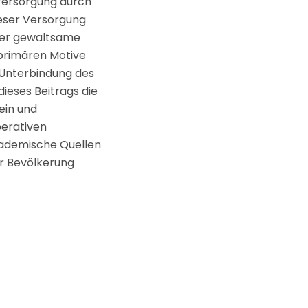
 Versorgung durch
ieser Versorgung
über gewaltsame
 primären Motive
e Unterbindung des
dieses Beitrags die
ein und
perativen
kademische Quellen
r Bevölkerung