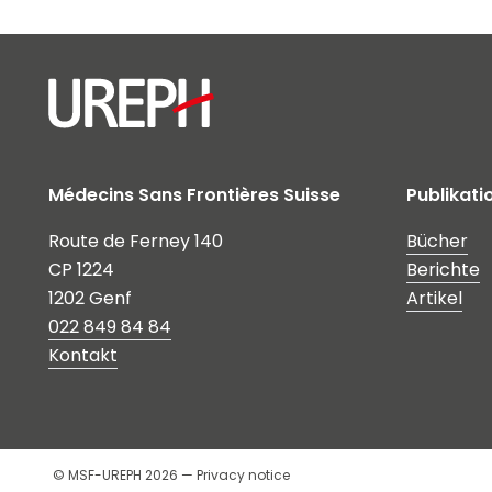
Médecins Sans Frontières Suisse
Publikati
Route de Ferney 140
Bücher
CP 1224
Berichte
1202 Genf
Artikel
022 849 84 84
Kontakt
© MSF-UREPH 2026 —
Privacy notice