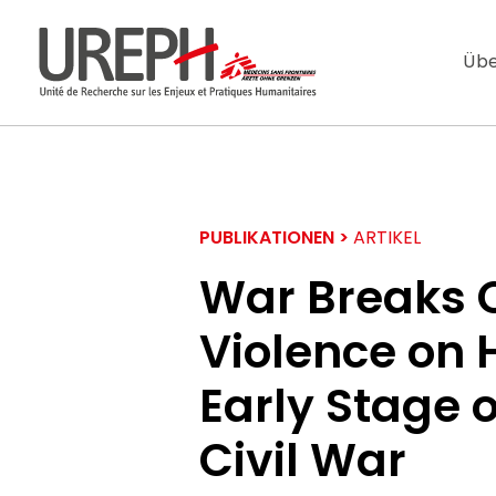
Aller au contenu directement
Übe
PUBLIKATIONEN >
ARTIKEL
War Breaks O
Violence on 
S'ABONNER
Early Stage 
Ne manquez pas l
Civil War
Votre adresse de