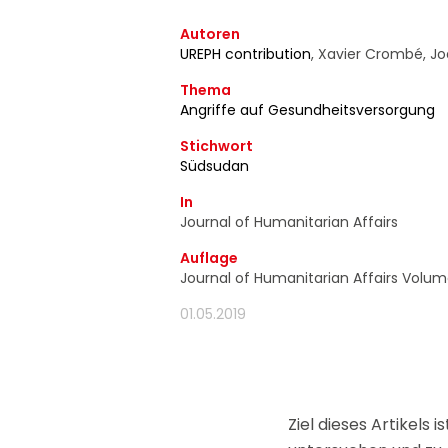
d'information ain
Autoren
moment utiliser 
UREPH contribution
,
Xavier Crombé, J
Thema
Angriffe auf Gesundheitsversorgung
Stichwort
Südsudan
In
Journal of Humanitarian Affairs
Auflage
Journal of Humanitarian Affairs Volume
01.05.2019
Ziel dieses Artikels