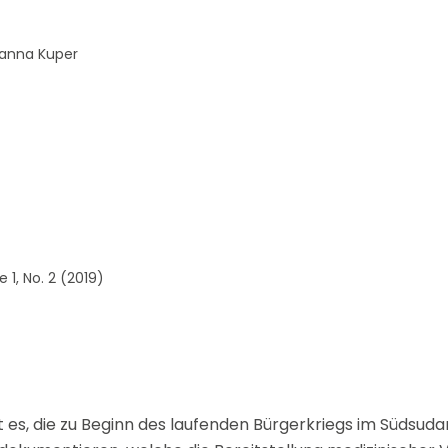
si que des informations concernant nos activités. Vous p
le lien de désabonnement intégré dans chacun de nos mai
oanna Kuper
 1, No. 2 (2019)
 ist es, die zu Beginn des laufenden Bürgerkriegs im Südsu