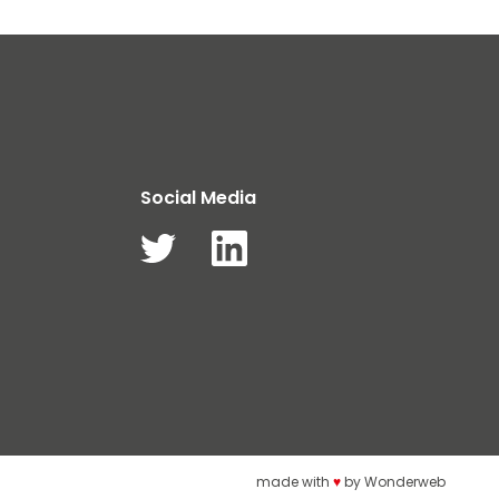
Social Media
made with
♥
by
Wonderweb