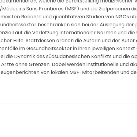
dokumentieren, welche die Bereitstellung medizinischer
Médecins Sans Frontières (MSF) und die Zielpersonen d
e meisten Berichte und quantitativen Studien von NGOs 
sundheitssektor beschränken sich bei der Auslegung der
enziell auf die Verletzung internationaler Normen und di
cher Hilfe. Stattdessen ordnen die Autorin und der Autor 
nfälle im Gesundheitssektor in ihren jeweiligen Kontext 
ei die Dynamik des südsudanesischen Konflikts und die o
Ärzte ohne Grenzen. Dabei werden institutionelle und a
 Zeugenberichten von lokalen MSF-Mitarbeitenden und de