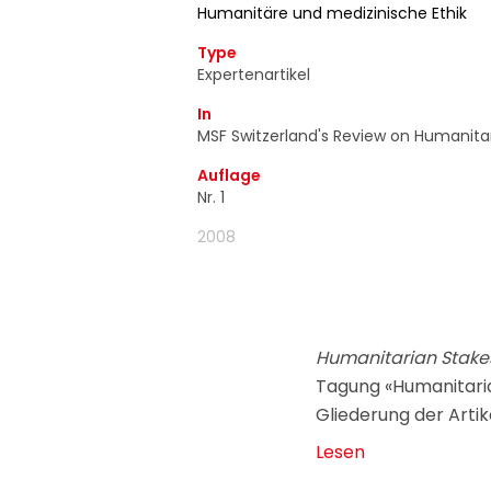
Humanitäre und medizinische Ethik
d'information ain
moment utiliser 
Type
Expertenartikel
In
MSF Switzerland's Review on Humanita
Auflage
Nr. 1
2008
Humanitarian Stakes
Tagung «Humanitaria
Gliederung der Arti
Lesen