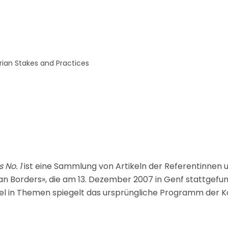
si que des informations concernant nos activités. Vous p
le lien de désabonnement intégré dans chacun de nos mai
rian Stakes and Practices
 No. 1
ist eine Sammlung von Artikeln der Referentinnen 
n Borders», die am 13. Dezember 2007 in Genf stattgefun
kel in Themen spiegelt das ursprüngliche Programm der K