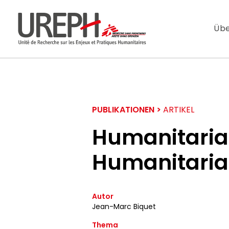
Aller au contenu directement
Übe
PUBLIKATIONEN >
ARTIKEL
Humanitarian
Humanitaria
S'ABONNER
Autor
Ne manquez pas l
Jean-Marc Biquet
Thema
Votre adresse de