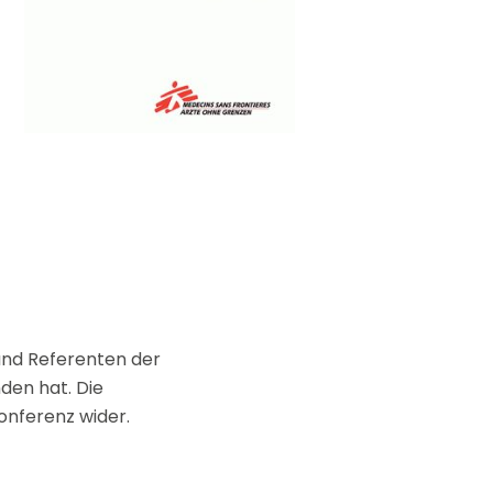
ouvez à tout
ls.
und Referenten der
den hat. Die
onferenz wider.