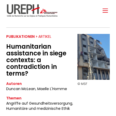
Aller au contenu directement
PUBLIKATIONEN >
ARTIKEL
Humanitarian
assistance in siege
contexts: a
S'ABONNER À NOTRE
contradiction in
NEWSLETTER
terms?
Autoren
© MSF
Duncan McLean
,
Maelle L'Homme
Ne manquez pas les nouveautés que nous
réservons à nos fidèles abonnés.
Themen
Angriffe auf Gesundheitsversorgung
,
Votre adresse de messagerie est uniquement
Humanitäre und medizinische Ethik
utilisée pour vous envoyer notre lettre d'information