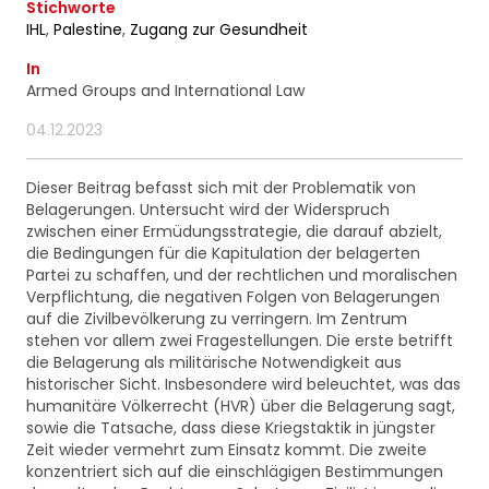
ainsi que des informations concernant nos
Stichworte
activités. Vous pouvez à tout moment utiliser le lien
IHL
,
Palestine
,
Zugang zur Gesundheit
de désabonnement intégré dans chacun de nos
In
mails.
Armed Groups and International Law
04.12.2023
Dieser Beitrag befasst sich mit der Problematik von
Belagerungen. Untersucht wird der Widerspruch
zwischen einer Ermüdungsstrategie, die darauf abzielt,
die Bedingungen für die Kapitulation der belagerten
Partei zu schaffen, und der rechtlichen und moralischen
Verpflichtung, die negativen Folgen von Belagerungen
auf die Zivilbevölkerung zu verringern. Im Zentrum
stehen vor allem zwei Fragestellungen. Die erste betrifft
die Belagerung als militärische Notwendigkeit aus
historischer Sicht. Insbesondere wird beleuchtet, was das
humanitäre Völkerrecht (HVR) über die Belagerung sagt,
sowie die Tatsache, dass diese Kriegstaktik in jüngster
Zeit wieder vermehrt zum Einsatz kommt. Die zweite
konzentriert sich auf die einschlägigen Bestimmungen