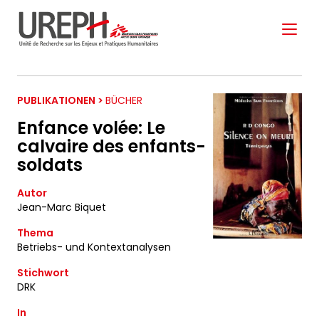
Aller au contenu directement
PUBLIKATIONEN >
BÜCHER
Enfance volée: Le
calvaire des enfants-
soldats
S'ABONNER À NOTRE
Autor
NEWSLETTER
Jean-Marc Biquet
Thema
Betriebs- und Kontextanalysen
Ne manquez pas les nouveautés que nous
réservons à nos fidèles abonnés.
Stichwort
DRK
Votre adresse de messagerie est uniquement
utilisée pour vous envoyer notre lettre d'information
In