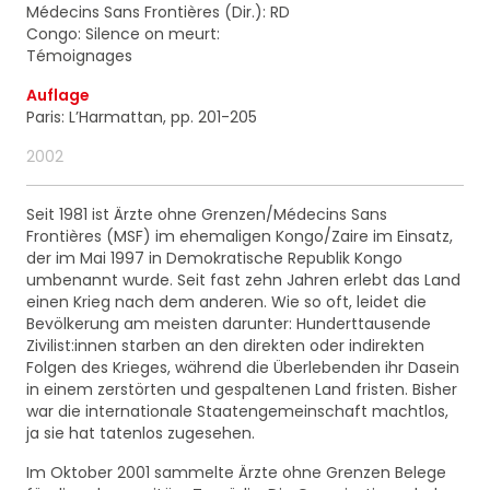
ainsi que des informations concernant nos
Médecins Sans Frontières (Dir.): RD
activités. Vous pouvez à tout moment utiliser le lien
Congo: Silence on meurt:
de désabonnement intégré dans chacun de nos
Témoignages
mails.
Auflage
Paris: L’Harmattan, pp. 201-205
2002
Seit 1981 ist Ärzte ohne Grenzen/Médecins Sans
Frontières (MSF) im ehemaligen Kongo/Zaire im Einsatz,
der im Mai 1997 in Demokratische Republik Kongo
umbenannt wurde. Seit fast zehn Jahren erlebt das Land
einen Krieg nach dem anderen. Wie so oft, leidet die
Bevölkerung am meisten darunter: Hunderttausende
Zivilist:innen starben an den direkten oder indirekten
Folgen des Krieges, während die Überlebenden ihr Dasein
in einem zerstörten und gespaltenen Land fristen. Bisher
war die internationale Staatengemeinschaft machtlos,
ja sie hat tatenlos zugesehen.
Im Oktober 2001 sammelte Ärzte ohne Grenzen Belege