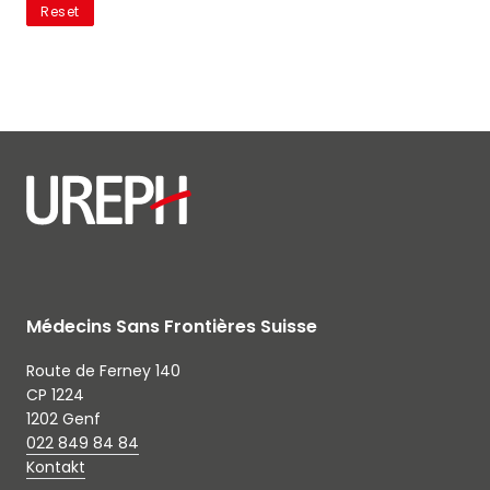
des informations concernant nos activités. Vous pouvez
Reset
à tout moment utiliser le lien de désabonnement
intégré dans chacun de nos mails.
Médecins Sans Frontières Suisse
Route de Ferney 140
CP 1224
1202 Genf
022 849 84 84
Kontakt