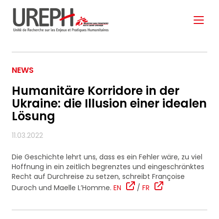
Aller au contenu directement
NEWS
Humanitäre Korridore in der
Ukraine: die Illusion einer idealen
Lösung
S'ABONNER À NOTRE
NEWSLETTER
11.03.2022
Die Geschichte lehrt uns, dass es ein Fehler wäre, zu viel
Hoffnung in ein zeitlich begrenztes und eingeschränktes
Ne manquez pas les nouveautés que nous
Recht auf Durchreise zu setzen, schreibt Françoise
réservons à nos fidèles abonnés.
Duroch und Maelle L’Homme.
EN
/
FR
Votre adresse de messagerie est uniquement
utilisée pour vous envoyer notre lettre d'information