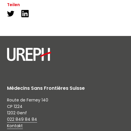
ainsi que des informations concernant nos
Teilen
activités. Vous pouvez à tout moment utiliser le lien
de désabonnement intégré dans chacun de nos
mails.
Médecins Sans Frontières Suisse
Route de Ferney 140
CP 1224
1202 Genf
022 849 84 84
Kontakt