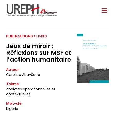
Aller au contenu directement
PUBLICATIONS >
LIVRES
Jeux de miroir :
Réflexions sur MSF et
l’action humanitaire
S'ABONNER À NOTRE
Auteur
NEWSLETTER
Caroline Abu-Sada
Thème
Analyses opérationnelles et
Ne manquez pas les nouveautés que nous
contextuelles
réservons à nos fidèles abonnés.
Mot-clé
Votre adresse de messagerie est uniquement
Nigeria
utilisée pour vous envoyer notre lettre d'information