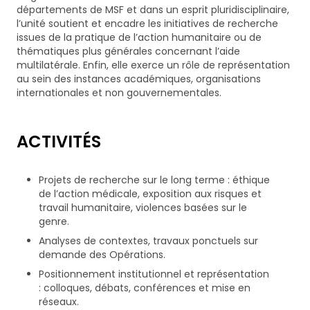
ainsi que des informations concernant nos
départements de MSF et dans un esprit pluridisciplinaire,
activités. Vous pouvez à tout moment utiliser le lien
l’unité soutient et encadre les initiatives de recherche
de désabonnement intégré dans chacun de nos
issues de la pratique de l’action humanitaire ou de
mails.
thématiques plus générales concernant l’aide
multilatérale. Enfin, elle exerce un rôle de représentation
au sein des instances académiques, organisations
internationales et non gouvernementales.
ACTIVITÉS
Projets de recherche sur le long terme : éthique
de l’action médicale, exposition aux risques et
travail humanitaire, violences basées sur le
genre.
Analyses de contextes, travaux ponctuels sur
demande des Opérations.
Positionnement institutionnel et représentation
: colloques, débats, conférences et mise en
réseaux.