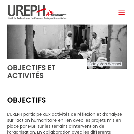
Aller au contenu directement
© Eddy Van Wessel
OBJECTIFS ET
S'ABONNER À NOTRE
ACTIVITÉS
NEWSLETTER
OBJECTIFS
Ne manquez pas les nouveautés que nous
réservons à nos fidèles abonnés.
L’UREPH participe aux activités de réflexion et d’analyse
sur l’action humanitaire en lien avec les projets mis en
Votre adresse de messagerie est uniquement
place par MSF sur les terrains d’intervention de
utilisée pour vous envoyer notre lettre d'information
l’organisation. En collaboration avec les différents