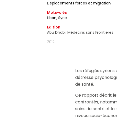
Déplacements forcés et migration
d'information ain
moment utiliser 
Mots-clés
Liban
,
Syrie
Edition
Abu Dhabi: Médecins sans Frontières
2012
Les réfugiés syriens
détresse psychologiq
de santé.
Ce rapport décrit les
confrontés, notammen
soins de santé et la 
niveau socio-économi