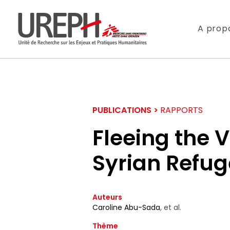
Aller au contenu directement
A prop
PUBLICATIONS >
RAPPORTS
Fleeing the V
Syrian Refug
S'ABONNER
Auteurs
Ne manquez pas l
Caroline Abu-Sada
,
et al.
Thème
Votre adresse de