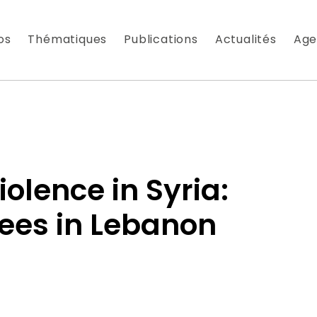
os
Thématiques
Publications
Actualités
Age
iolence in Syria:
ees in Lebanon
 À NOTRE NEWSLETTER
es nouveautés que nous réservons à nos fidèles abonnés
 messagerie est uniquement utilisée pour vous envoyer n