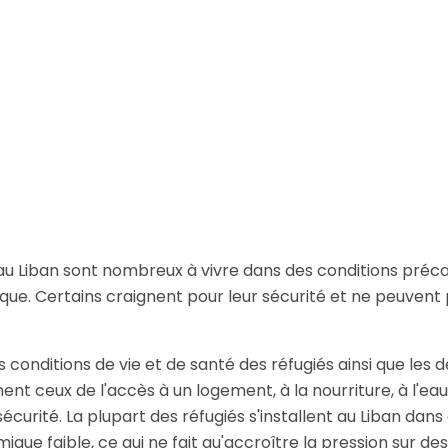
si que des informations concernant nos activités. Vous p
le lien de désabonnement intégré dans chacun de nos mai
 au Liban sont nombreux à vivre dans des conditions précai
ue. Certains craignent pour leur sécurité et ne peuvent p
 conditions de vie et de santé des réfugiés ainsi que les dé
t ceux de l'accès à un logement, à la nourriture, à l'eau,
sécurité. La plupart des réfugiés s'installent au Liban dans
que faible, ce qui ne fait qu'accroître la pression sur de