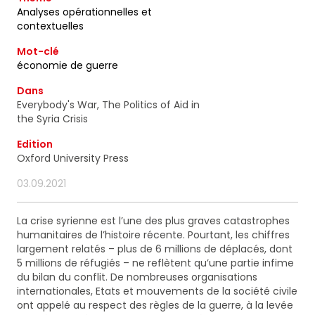
ainsi que des informations concernant nos
Analyses opérationnelles et
activités. Vous pouvez à tout moment utiliser le lien
contextuelles
de désabonnement intégré dans chacun de nos
mails.
Mot-clé
économie de guerre
Dans
Everybody's War, The Politics of Aid in
the Syria Crisis
Edition
Oxford University Press
03.09.2021
La crise syrienne est l’une des plus graves catastrophes
humanitaires de l’histoire récente. Pourtant, les chiffres
largement relatés – plus de 6 millions de déplacés, dont
5 millions de réfugiés – ne reflètent qu’une partie infime
du bilan du conflit. De nombreuses organisations
internationales, Etats et mouvements de la société civile
ont appelé au respect des règles de la guerre, à la levée