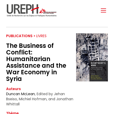
Aller au contenu directement
PUBLICATIONS >
LIVRES
The Business of
Conflict:
Humanitarian
S'ABONNER À NOTRE
Assistance and the
NEWSLETTER
War Economy in
Syria
Auteurs
Ne manquez pas les nouveautés que nous
Duncan McLean
,
Edited by Jehan
réservons à nos fidèles abonnés.
Bseiso, Michiel Hofman, and Jonathan
Whittall
Votre adresse de messagerie est uniquement
utilisée pour vous envoyer notre lettre d'information
Thème