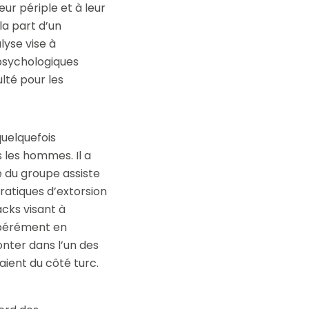
ur périple et à leur
la part d’un
yse vise à
 psychologiques
ulté pour les
quelquefois
 les hommes. Il a
te du groupe assiste
pratiques d’extorsion
acks visant à
libérément en
onter dans l’un des
aient du côté turc.