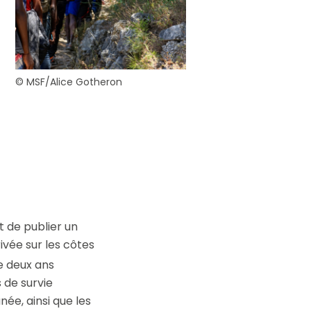
ouvez à tout
ls.
© MSF/Alice Gotheron
 de publier un
ivée sur les côtes
de deux ans
 de survie
ée, ainsi que les