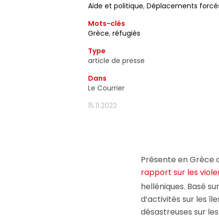
Aide et politique
,
Déplacements forcés
d'information ain
moment utiliser 
Mots-clés
Grèce
,
réfugiés
Type
article de presse
Dans
Le Courrier
15.11.2023
Présente en Grèce de
rapport sur les viol
helléniques. Basé su
d’activités sur les 
désastreuses sur les