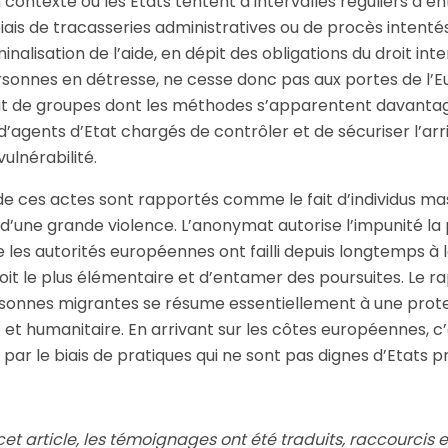
contexte où les Etats tentent à intervalles réguliers d’en
is de tracasseries administratives ou de procès intentés 
inalisation de l’aide, en dépit des obligations du droit int
rsonnes en détresse, ne cesse donc pas aux portes de l’E
it de groupes dont les méthodes s’apparentent davanta
agents d’Etat chargés de contrôler et de sécuriser l’arri
vulnérabilité.
 de ces actes sont rapportés comme le fait d’individus ma
’une grande violence. L’anonymat autorise l’impunité la p
 les autorités européennes ont failli depuis longtemps à l
roit le plus élémentaire et d’entamer des poursuites. Le r
onnes migrantes se résume essentiellement à une prote
et humanitaire. En arrivant sur les côtes européennes, c’
, par le biais de pratiques qui ne sont pas dignes d’Etats
et article, les témoignages ont été traduits, raccourcis e