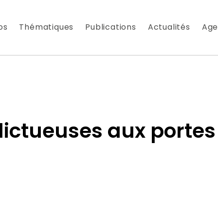
os
Thématiques
Publications
Actualités
Age
lictueuses aux portes
 À NOTRE NEWSLETTER
es nouveautés que nous réservons à nos fidèles abonnés
 messagerie est uniquement utilisée pour vous envoyer n