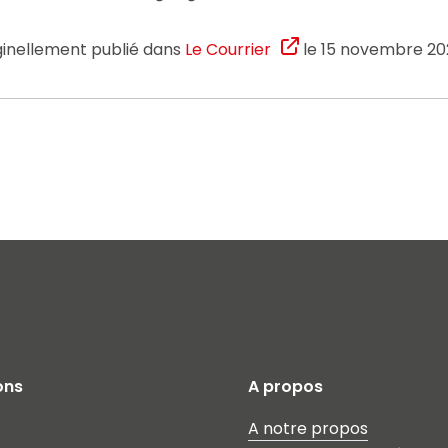
iginellement publié dans
Le Courrier
le 15 novembre 20
ons
A propos
A notre propos