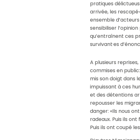
pratiques délictueus
arrivée, les rescapé·
ensemble d’acteurs 
sensibiliser l’opini
qu’entraînent ces pra
survivant·es d’énonce
A plusieurs reprises,
commises en public: 
mis son doigt dans le
impuissant à ces hum
et des détentions ar
repousser les migra
danger: «Ils nous on
radeaux. Puis ils on
Puis ils ont coupé les