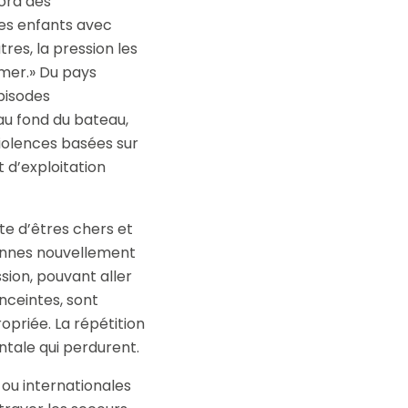
ord des
des enfants avec
res, la pression les
a mer.» Du pays
épisodes
 au fond du bateau,
violences basées sur
 d’exploitation
te d’êtres chers et
onnes nouvellement
ion, pouvant aller
nceintes, sont
priée. La répétition
ale qui perdurent.
 ou internationales