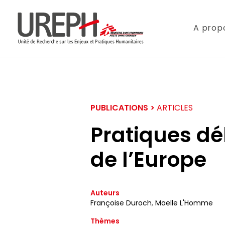
Aller au contenu directement
A prop
PUBLICATIONS >
ARTICLES
Pratiques dé
de l’Europe
S'ABONNER
Auteurs
Ne manquez pas l
Françoise Duroch
,
Maelle L'Homme
Thèmes
Votre adresse de