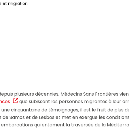
 et migration
si que des informations concernant nos activités. Vous p
le lien de désabonnement intégré dans chacun de nos mai
puis plusieurs décennies, Médecins Sans Frontières vient
ences
que subissent les personnes migrantes à leur arr
r une cinquantaine de témoignages, il est le fruit de plus 
îles de Samos et de Lesbos et met en exergue les conditions
 embarcations qui entament la traversée de la Méditerran