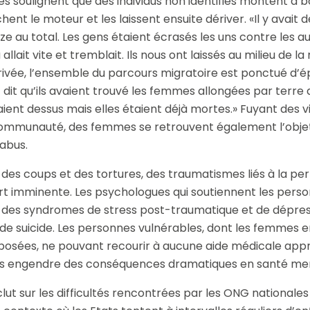
 soulignent que des individus non identifiés montent à b
ent le moteur et les laissent ensuite dériver. «Il y avait 
e au total. Les gens étaient écrasés les uns contre les aut
allait vite et tremblait. Ils nous ont laissés au milieu de l
arrivée, l’ensemble du parcours migratoire est ponctué d’
t dit qu’ils avaient trouvé les femmes allongées par terre
ient dessus mais elles étaient déjà mortes.» Fuyant des 
communauté, des femmes se retrouvent également l’objet
’abus.
des coups et des tortures, des traumatismes liés à la per
t imminente. Les psychologues qui soutiennent les pers
 des syndromes de stress post-traumatique et de dépress
 de suicide. Les personnes vulnérables, dont les femmes e
posées, ne pouvant recourir à aucune aide médicale appro
s engendre des conséquences dramatiques en santé ment
ut sur les difficultés rencontrées par les ONG nationales