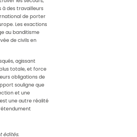
traver les secours,
à des travailleurs
ernational de porter
urope. Les exactions
ge au banditisme
vée de civils en
squés, agissant
lus totale, et force
eurs obligations de
apport souligne que
ction et une
est une autre réalité
 prétendument
t édités.