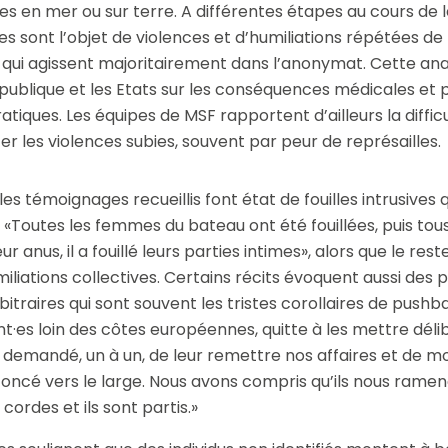
es en mer ou sur terre. A différentes étapes au cours de le
es sont l’objet de violences et d’humiliations répétées de 
qui agissent majoritairement dans l’anonymat. Cette anal
on publique et les Etats sur les conséquences médicales et
tiques. Les équipes de MSF rapportent d’ailleurs la diffic
r les violences subies, souvent par peur de ­représailles.
 les témoignages recueillis font état de fouilles intrusives 
«Toutes les femmes du bateau ont été fouillées, puis tous
ur anus, il a fouillé leurs parties intimes», alors que le res
iliations collectives. Certains récits évoquent aussi des 
bitraires qui sont souvent les tristes corollaires de pushb
nt·es loin des côtes européennes, quitte à les mettre dé
t demandé, un à un, de leur remettre nos affaires et de m
t foncé vers le large. Nous avons compris qu’ils nous ramen
 cordes et ils sont partis.»