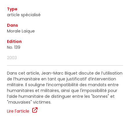
ainsi que des informations concernant nos
activités. Vous pouvez à tout moment utiliser le lien
Type
de désabonnement intégré dans chacun de nos
article spécialisé
mails.
Dans
Morale Laïque
Edition
No. 139
2003
Dans cet article, Jean-Marc Biquet discute de l’utilisation
de l’humanitaire en tant que justificatif d’intervention
militaire. Il souligne l’incompatibilité des mandats entre
humanitaires et militaires, ainsi que l'impossibilité pour
l’aide humanitaire de distinguer entre les "bonnes" et
"mauvaises" victimes.
Lire l'article