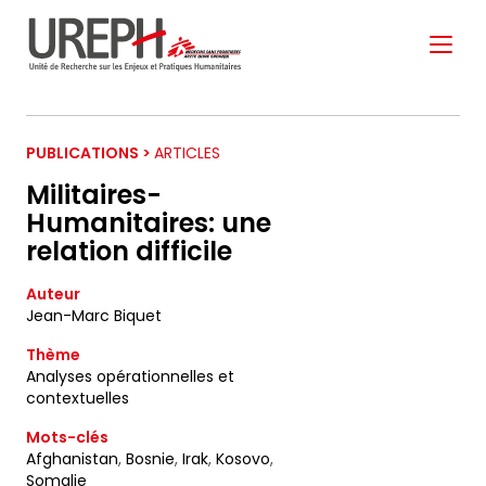
Aller au contenu directement
PUBLICATIONS >
ARTICLES
Militaires-
Humanitaires: une
relation difficile
S'ABONNER À NOTRE
Auteur
NEWSLETTER
Jean-Marc Biquet
Thème
Analyses opérationnelles et
Ne manquez pas les nouveautés que nous
contextuelles
réservons à nos fidèles abonnés.
Mots-clés
Votre adresse de messagerie est uniquement
Afghanistan
,
Bosnie
,
Irak
,
Kosovo
,
utilisée pour vous envoyer notre lettre d'information
Somalie