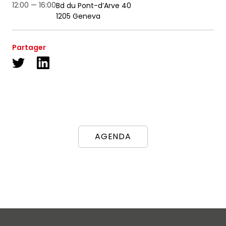
ainsi que des informations concernant nos
12:00 — 16:00
Bd du Pont-d’Arve 40
activités. Vous pouvez à tout moment utiliser le lien
1205 Geneva
de désabonnement intégré dans chacun de nos
mails.
Partager
EVENT NAVIGATION
AGENDA