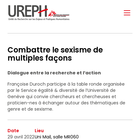
Aller au contenu directement
Combattre le sexisme de
multiples façons
Dialogue entre la recherche et l’action
S'ABONNER À NOTRE
Françoise Duroch participe à la table ronde organisée
NEWSLETTER
par le Service égalité & diversité de l’Université de
Genève qui convie chercheurs et chercheuses et
praticien-nes à échanger autour des thématiques de
genre et de sexisme.
Ne manquez pas les nouveautés que nous
réservons à nos fidèles abonnés.
Votre adresse de messagerie est uniquement
Date
Lieu
utilisée pour vous envoyer notre lettre d'information
29 avril 2022
Uni Mail, salle MR060