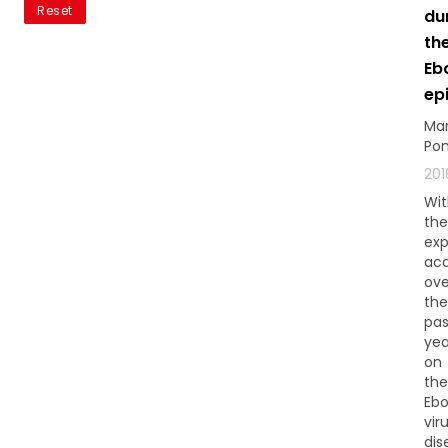
Reset
chacun de nos mails.
du
th
Eb
ep
Ma
Pon
201
Wit
the
exp
acq
ove
the
pas
yea
on
the
Ebo
vir
dis