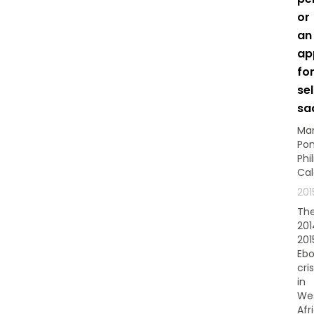
or
an
ap
fo
sel
sa
Ma
Pon
Phi
Cal
201
Th
201
201
Ebo
cris
in
We
Afr