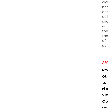
glo
hea
co
col
sh
in
the
fa
of
a...
AR
Re
ou
to
Eb
vic
Co
pe