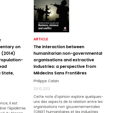
ARTICLE
r
The interaction between
entary on
humanitarian non-governmental
 (2014)
organisations and extractive
Population-
industries: a perspective from
Lead
Médecins Sans Frontières
 State,
Philippe Calain
29.10.2013
Cette note d'opinion explore quelques-
uns des aspects de la relation entre les
nce, il est
organisations non gouvernementales
gérer l'épidémie
(ONG) humanitaires et les industries