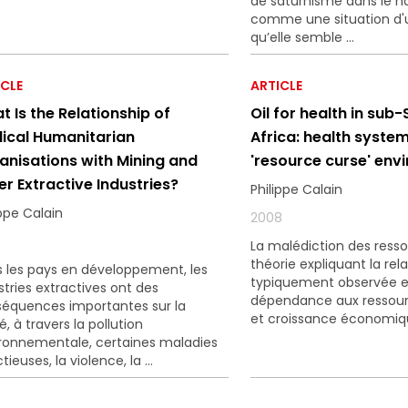
de saturnisme dans le no
comme une situation d'u
qu’elle semble ...
ICLE
ARTICLE
t Is the Relationship of
Oil for health in sub
ical Humanitarian
Africa: health system
anisations with Mining and
'resource curse' env
er Extractive Industries?
Philippe Calain
ippe Calain
2008
La malédiction des ress
théorie expliquant la rel
 les pays en développement, les
typiquement observée e
stries extractives ont des
dépendance aux ressour
équences importantes sur la
et croissance économique.
é, à travers la pollution
ronnementale, certaines maladies
tieuses, la violence, la ...