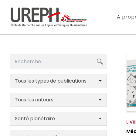
Aller au contenu directement
A prop
Tous les types de publications
S'ABONNER
Tous les auteurs
Ne manquez pas l
Santé planétaire
LIVR
Méd
Votre adresse de