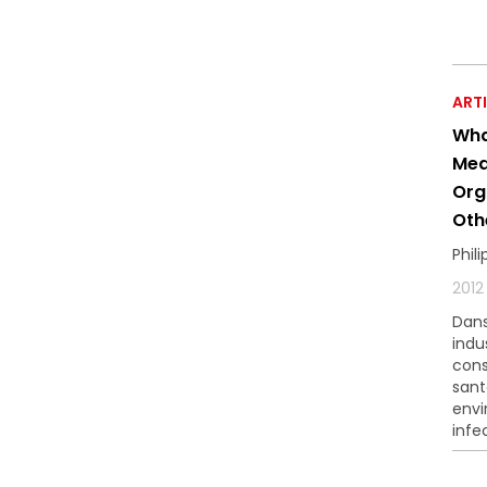
ART
Wha
Med
Org
Oth
Phil
2012
Dans
indu
cons
sant
envi
infec