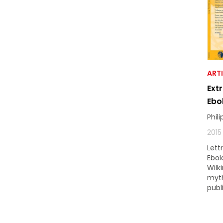
ART
Ext
Ebo
Phil
2015
Lett
Ebol
Wilk
myth
publ