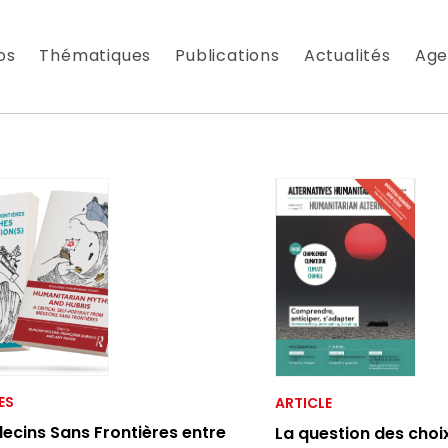
os
Thématiques
Publications
Actualités
Age
 À NOTRE NEWSLETTER
es nouveautés que nous réservons à nos fidèles abonnés
ES
ARTICLE
ecins Sans Frontières entre
La question des choix
 messagerie est uniquement utilisée pour vous envoyer n