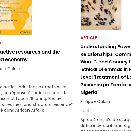
ARTICLE
ICLE
Understanding Powe
ractive resources and the
Relationships: Comm
la economy
Wurr C and Cooney L
ippe Calain
'Ethical Dilemmas in 
Level Treatment of 
Poisoning in Zamfara
re sur les industries extractives et
Nigeria'
a, en réponse à l'article récent de
inson et Leach “Briefing: Ebola–
Philippe Calain
s, realities, and structural violence”
ié dans African Affairs
2014
Après 4 ans d’aide d’urge
difficile de continuer à 