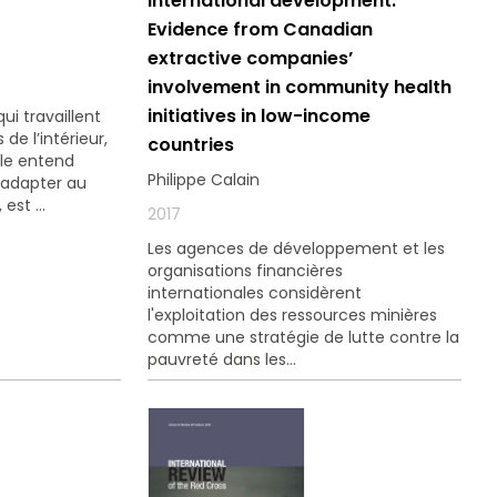
international development:
ouvez à tout
Evidence from Canadian
ls.
extractive companies’
involvement in community health
initiatives in low-income
ui travaillent
de l’intérieur,
countries
le entend
Philippe Calain
’adapter au
st ...
2017
Les agences de développement et les
organisations financières
internationales considèrent
l'exploitation des ressources minières
comme une stratégie de lutte contre la
pauvreté dans les...