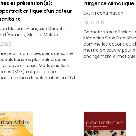
hes et prétention(s):
l’urgence climatique
si que des informations concernant nos activités. Vous p
oportrait critique d’un acteur
UREPH contribution
le lien de désabonnement intégré dans chacun de nos mai
anitaire
23.07.2019
an McLean, Françoise Duroch,
Connaître les réflexions q
le L'Homme, Melissa McRae
Médecins Sans Frontières 
comme les actions qu’el
1.2026
mettre en œuvre pour s
ée pour fournir des soins de santé
changement climatique, e
populations les plus vulnérables
 les pays en crise, Médecins Sans
tières (MSF) est passée de
ques dizaines de volontaires en 1971