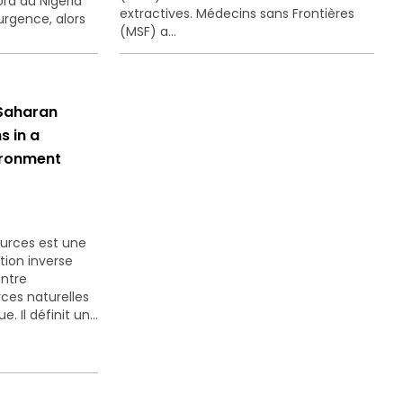
rd du Nigeria
extractives. Médecins sans Frontières
rgence, alors
(MSF) a...
-Saharan
s in a
ironment
ources est une
ation inverse
ntre
ces naturelles
 Il définit un...